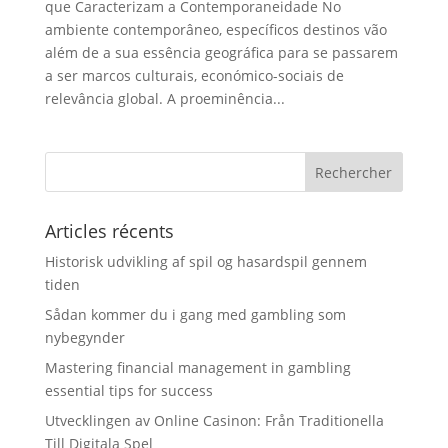
que Caracterizam a Contemporaneidade No
ambiente contemporâneo, específicos destinos vão
além de a sua essência geográfica para se passarem
a ser marcos culturais, económico-sociais de
relevância global. A proeminência...
Articles récents
Historisk udvikling af spil og hasardspil gennem
tiden
Sådan kommer du i gang med gambling som
nybegynder
Mastering financial management in gambling
essential tips for success
Utvecklingen av Online Casinon: Från Traditionella
Till Digitala Spel