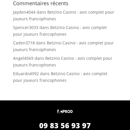
Commentaires récents
Jayden4044
dans
Betzino Casino : avis complet pour
joueurs francophones
Spencer3033
dans
Betzino Casino : avis complet
pour joueurs francophones
Caden3718
dans
Betzino Casino : avis complet pour
joueurs francophones
Angel4569
dans
Betzino Casino : avis complet pour
joueurs francophones
Eduardo4992
dans
Betzino Casino : avis complet
pour joueurs francophones
09 83 56 93 97