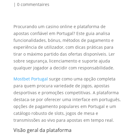
|
0 commentaires
Procurando um casino online e plataforma de
apostas confiável em Portugal? Este guia analisa
funcionalidades, bónus, métodos de pagamento e
experiência de utilizador, com dicas práticas para
tirar o máximo partido das ofertas disponíveis. Ler
sobre segurança, licenciamento e suporte ajuda
qualquer jogador a decidir com responsabilidade.
Mostbet Portugal
surge como uma opção completa
para quem procura variedade de jogos, apostas
desportivas e promoções competitivas. A plataforma
destaca-se por oferecer uma interface em português,
opções de pagamento populares em Portugal e um
catálogo robusto de slots, jogos de mesa e
transmissões ao vivo para apostas em tempo real.
Visão geral da plataforma