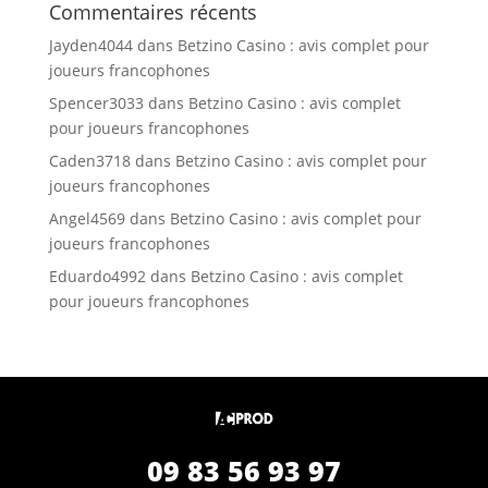
Commentaires récents
Jayden4044
dans
Betzino Casino : avis complet pour
joueurs francophones
Spencer3033
dans
Betzino Casino : avis complet
pour joueurs francophones
Caden3718
dans
Betzino Casino : avis complet pour
joueurs francophones
Angel4569
dans
Betzino Casino : avis complet pour
joueurs francophones
Eduardo4992
dans
Betzino Casino : avis complet
pour joueurs francophones
09 83 56 93 97