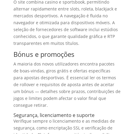
O site combina casino e sportsbook, permitindo
alternar rapidamente entre slots, roleta, blackjack e
mercados desportivos. A navegação é fluida no
navegador e otimizada para dispositivos móveis. A
seleção de fornecedores de software inclui estúdios
conhecidos, o que garante qualidade gráfica e RTP
transparentes em muitos títulos.
Bónus e promoções
A maioria dos novos utilizadores encontra pacotes
de boas-vindas, giros grátis e ofertas específicas
para apostas desportivas. É essencial ler os termos
de rollover e requisitos de aposta antes de aceitar
um bónus — detalhes sobre prazos, contribuições de
jogos e limites podem afectar o valor final que
consegue retirar.
Segurança, licenciamento e suporte
Verifique sempre o licenciamento e as medidas de
segurança, como encriptação SSL e verificação de