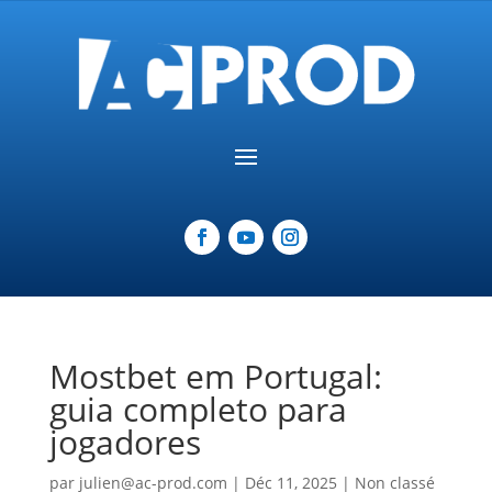
Mostbet em Portugal:
guia completo para
jogadores
par
julien@ac-prod.com
|
Déc 11, 2025
|
Non classé