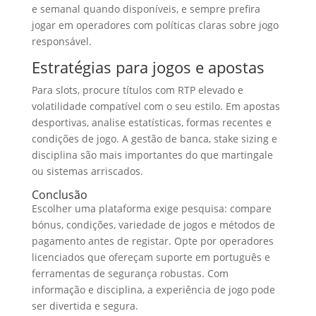
e semanal quando disponíveis, e sempre prefira
jogar em operadores com políticas claras sobre jogo
responsável.
Estratégias para jogos e apostas
Para slots, procure títulos com RTP elevado e
volatilidade compatível com o seu estilo. Em apostas
desportivas, analise estatísticas, formas recentes e
condições de jogo. A gestão de banca, stake sizing e
disciplina são mais importantes do que martingale
ou sistemas arriscados.
Conclusão
Escolher uma plataforma exige pesquisa: compare
bónus, condições, variedade de jogos e métodos de
pagamento antes de registar. Opte por operadores
licenciados que ofereçam suporte em português e
ferramentas de segurança robustas. Com
informação e disciplina, a experiência de jogo pode
ser divertida e segura.