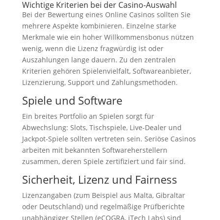
Wichtige Kriterien bei der Casino-Auswahl
Bei der Bewertung eines Online Casinos sollten Sie
mehrere Aspekte kombinieren. Einzelne starke
Merkmale wie ein hoher Willkommensbonus nützen
wenig, wenn die Lizenz fragwürdig ist oder
Auszahlungen lange dauern. Zu den zentralen
Kriterien gehören Spielenvielfalt, Softwareanbieter,
Lizenzierung, Support und Zahlungsmethoden.
Spiele und Software
Ein breites Portfolio an Spielen sorgt für
Abwechslung: Slots, Tischspiele, Live-Dealer und
Jackpot-Spiele sollten vertreten sein. Seriöse Casinos
arbeiten mit bekannten Softwareherstellern
zusammen, deren Spiele zertifiziert und fair sind.
Sicherheit, Lizenz und Fairness
Lizenzangaben (zum Beispiel aus Malta, Gibraltar
oder Deutschland) und regelmäßige Prüfberichte
unabhängiger Stellen (eCOGRA, iTech Labs) sind