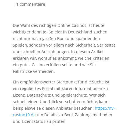
|
1 commentaire
Die Wahl des richtigen Online Casinos ist heute
wichtiger denn je. Spieler in Deutschland suchen
nicht nur nach großen Boni und spannenden
Spielen, sondern vor allem nach Sicherheit, Seriosität
und schnellen Auszahlungen. In diesem Artikel
erklären wir, worauf es ankommt, welche Kriterien
ein gutes Casino erfüllen sollte und wie Sie
Fallstricke vermeiden.
Ein empfehlenswerter Startpunkt für die Suche ist
ein reguliertes Portal mit klaren Informationen zu
Lizenz, Datenschutz und Spielerschutz. Wer sich
schnell einen Überblick verschaffen möchte, kann
beispielsweise diesen Anbieter besuchen:
https://nv-
casino10.de
um Details zu Boni, Zahlungsmethoden
und Lizenzstatus zu prüfen.